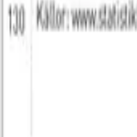
Unibet 2:an 2025: Sveriges bästa 
För 23:e året i rad genomförs Unibet 2:an, en prestigefylld 
hela landet bidragit med sina röster. Nu har tolv spelare fr
Unibet 2:an: En tradition sedan 2003
Sedan starten 2003 har Unibet 2:an varit en viktig plattform
strålkastarljuset på denna nivå av fotbollen. De nominerade
fotbollen noggrant. Över 260 namn har diskuterats, och nu är