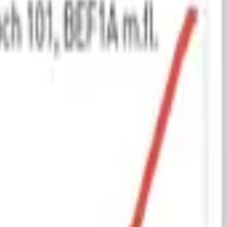
r hösten har tränare, sportansvariga och journalister från
pengar från Unibet.
tse och belöna säsongens bästa spelare har tävlingen satt
variga, samt sportjournalister som bevakar division 2-