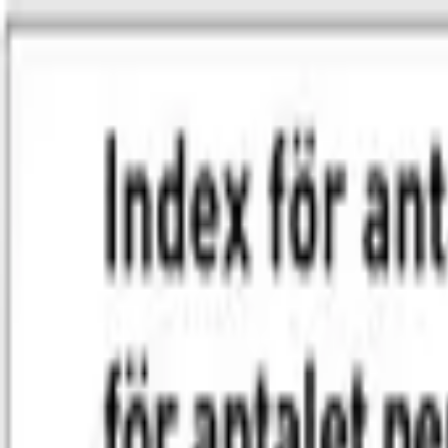
Hoppa till innehållet
Om oss
Kontakta oss
Finanstidning
Lördag 8 augusti
•
06:39
X
AKTIER
BÖRSEN
FÖRETAG
NYHETER
PRIVATEKO
AKTIER
BÖRSEN
FÖRETAG
NYHETER
PRIVATEKO
Annons
Förbered ert styrelsearbete i sommar - var steget för
NYHETER
/
Unibet 2:an 2025: Sveriges bästa division 2-spelare
Unibet 2:an 2025: Sverig
Redaktionen