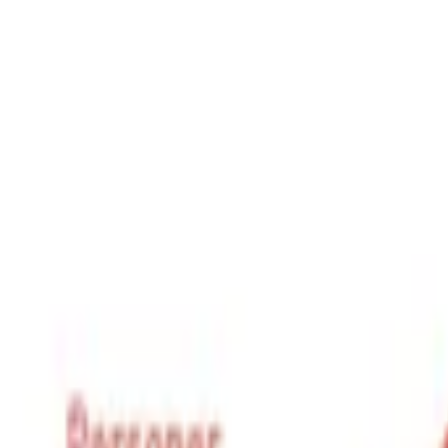
:
rugnoni, Skellefteå FF; Filip Eriksson, Piteå IF.
ert, Piteå IF; Adam Ingemarsson, Piteå IF.
 Skellefteå FF; Billy Brooks, Piteå IF.
lsi, IFK Östersund; Jonathan Lundbäck, Piteå IF.