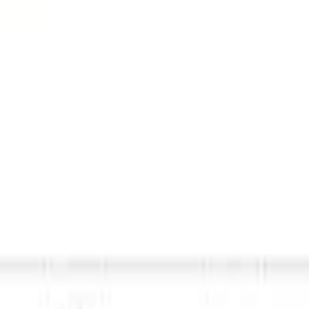
lor upp 0,9
ocent, villor upp