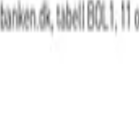
division 2-spelare kan koras
tävling som utser Sveriges bästa spelare i herrfotbollens division 2. Unde
ån varje region nominerats, och de har nu chansen att vinna ära och pris
 för att lyfta fram talanger inom svensk division 2-fotboll. Genom att u
 utses med hjälp av underlag från de 84 klubbarnas tränare och sportans
 det klart vilka som tävlar i årets upplaga.