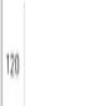
Engagemang och expertis
Raúl Valenica López, projektledare för Unibet 2:an, uttrycke
klivet ner efter långa karriärer och hungriga talanger på vä
engagemang som visas runt om i landet bland de som nominera
Prispengar och ära
Tre spelare per lagdel nomineras från varje regionsserie. Sen
slutvinnare på varje position som då kan titulera sig Sverig
spelaren. Sedan starten 2003 har Unibet delat ut över 1,3 mil